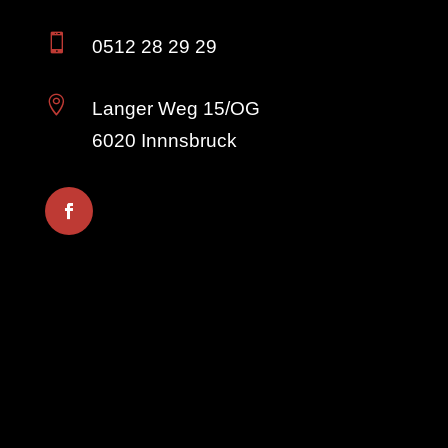

0512 28 29 29

Langer Weg 15/OG
6020 Innnsbruck